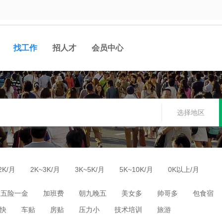
找工作
招人才
会员中心
选择地区
2K/月
2K~3K/月
3K~5K/月
5K~10K/月
0K以上/月
五险一金
加班费
朝九晚五
美女多
帅哥多
包食宿
快
车贴
房贴
压力小
技术培训
旅游