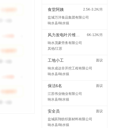
食堂阿姨
2.5K-3.2K/月
盐城万洋食品集团有限公司
响水县/响水镇
风力发电叶片维护检修
6K-12K/月
响水茂豪劳务有限公司
其他/江苏
工地小工
面议
响水成达非开挖工程有限公司
响水县/响水镇
保洁6名
面议
江苏伟业物业有限公司
响水县/响水镇
安全员
面议
盐城跃翔纺织新材料有限公司
响水县/响水镇