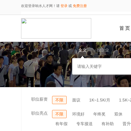
欢迎登录响水人才网！请
登录
或
免费注册
首 页
全文
搜企业
职位薪资
不限
面议
1K~1.5K/月
1.5K~
职位亮点
不限
环境好
年终奖
双休
有年假
专车接送
有补助
晋升