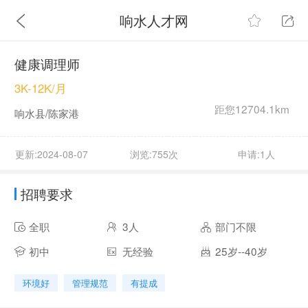
响水人才网
健康调理师
3K-12K/月
距您12704.1km
响水县/陈家港
更新:2024-08-07
浏览:755次
申请:1人
招聘要求
全职
3人
部门不限
初中
无经验
25岁--40岁
环境好
管理规范
有提成