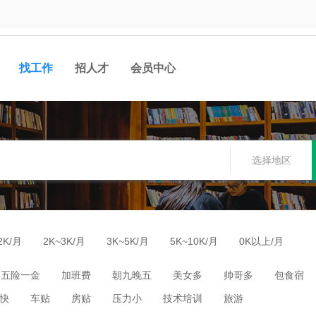
找工作
招人才
会员中心
选择地区
2K/月
2K~3K/月
3K~5K/月
5K~10K/月
0K以上/月
五险一金
加班费
朝九晚五
美女多
帅哥多
包食宿
快
车贴
房贴
压力小
技术培训
旅游