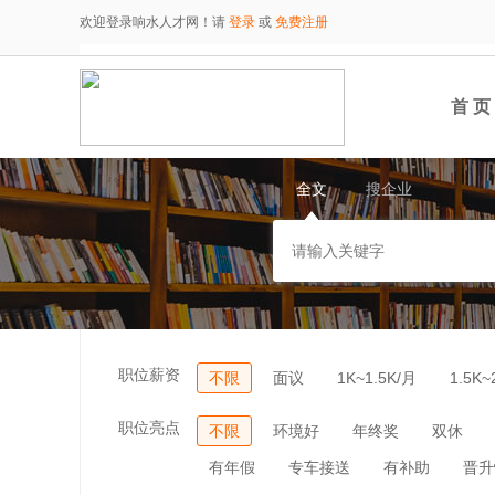
欢迎登录响水人才网！请
登录
或
免费注册
首 页
全文
搜企业
职位薪资
不限
面议
1K~1.5K/月
1.5K~
职位亮点
不限
环境好
年终奖
双休
有年假
专车接送
有补助
晋升