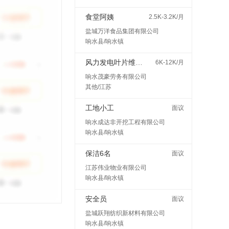
食堂阿姨
2.5K-3.2K/月
盐城万洋食品集团有限公司
响水县/响水镇
风力发电叶片维护检修
6K-12K/月
响水茂豪劳务有限公司
其他/江苏
工地小工
面议
响水成达非开挖工程有限公司
响水县/响水镇
保洁6名
面议
江苏伟业物业有限公司
响水县/响水镇
安全员
面议
盐城跃翔纺织新材料有限公司
响水县/响水镇