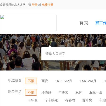
欢迎登录响水人才网！请
登录
或
免费注册
首 页
找工
全文
搜企业
职位薪资
不限
面议
1K~1.5K/月
1.5K~2K/月
2
职位亮点
不限
环境好
年终奖
双休
五险一金
有年假
专车接送
有补助
晋升快
车贴