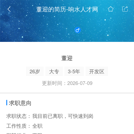
董迎的简历-响水人才网
董迎
26岁
大专
3-5年
开发区
更新时间：2026-07-09
求职意向
求职状态：
我目前已离职，可快速到岗
工作性质：
全职