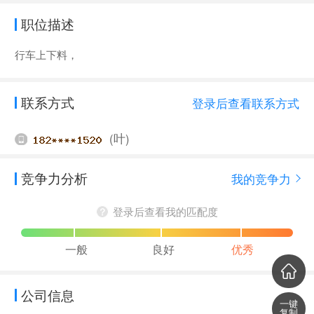
职位描述
行车上下料，
联系方式
登录后查看联系方式
(叶)
竞争力分析
我的竞争力
登录后查看我的匹配度
一般
良好
优秀
公司信息
一键
复制