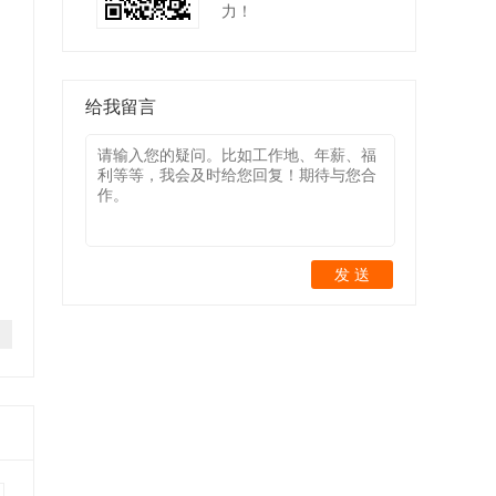
力！
给我留言
发 送