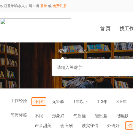
欢迎登录响水人才网！请
登录
或
免费注册
首 页
找工
精准
全文
工作经验
不限
无经验
1年以下
1-3年
3-5年
简历标签
不限
形象好
气质佳
能出差
很幽默
声音甜美
会应酬
诚实守信
外语好
性