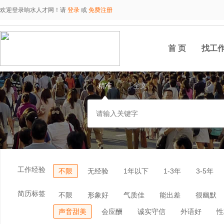
欢迎登录响水人才网！请
登录
或
免费注册
首 页
找工
精准
全文
工作经验
不限
无经验
1年以下
1-3年
3-5年
简历标签
不限
形象好
气质佳
能出差
很幽默
声音甜美
会应酬
诚实守信
外语好
性