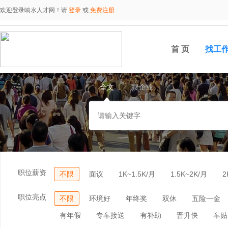
欢迎登录响水人才网！请
登录
或
免费注册
首 页
找工
全文
搜企业
职位薪资
不限
面议
1K~1.5K/月
1.5K~2K/月
2
职位亮点
不限
环境好
年终奖
双休
五险一金
有年假
专车接送
有补助
晋升快
车贴