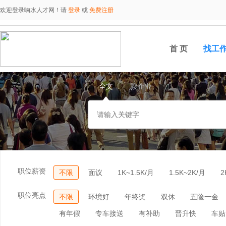
欢迎登录响水人才网！请
登录
或
免费注册
首 页
找工
全文
搜企业
职位薪资
不限
面议
1K~1.5K/月
1.5K~2K/月
2
职位亮点
不限
环境好
年终奖
双休
五险一金
有年假
专车接送
有补助
晋升快
车贴