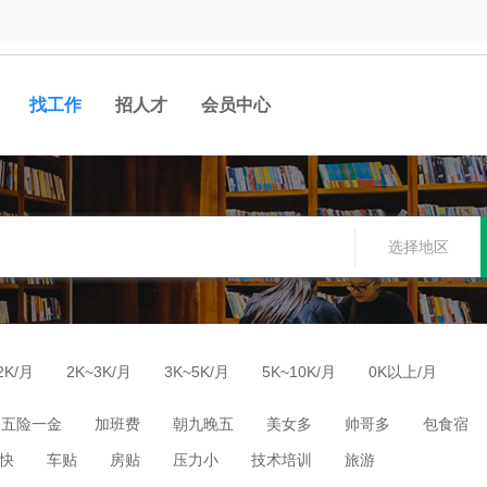
找工作
招人才
会员中心
选择地区
2K/月
2K~3K/月
3K~5K/月
5K~10K/月
0K以上/月
五险一金
加班费
朝九晚五
美女多
帅哥多
包食宿
快
车贴
房贴
压力小
技术培训
旅游