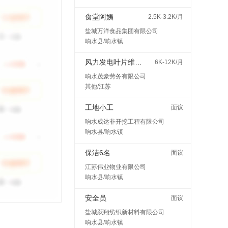
食堂阿姨
2.5K-3.2K/月
盐城万洋食品集团有限公司
响水县/响水镇
风力发电叶片维护检修
6K-12K/月
响水茂豪劳务有限公司
其他/江苏
工地小工
面议
响水成达非开挖工程有限公司
响水县/响水镇
保洁6名
面议
江苏伟业物业有限公司
响水县/响水镇
安全员
面议
盐城跃翔纺织新材料有限公司
响水县/响水镇