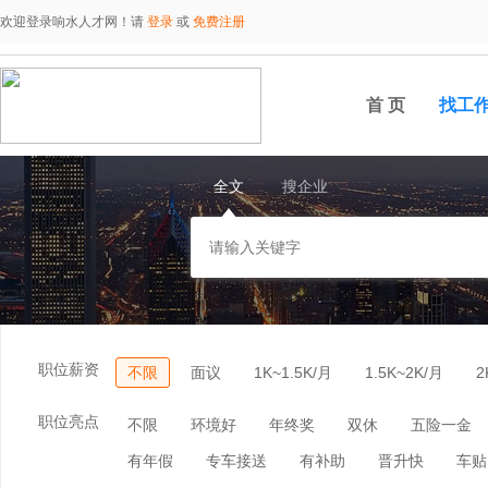
欢迎登录响水人才网！请
登录
或
免费注册
首 页
找工
全文
搜企业
职位薪资
不限
面议
1K~1.5K/月
1.5K~2K/月
2
职位亮点
不限
环境好
年终奖
双休
五险一金
有年假
专车接送
有补助
晋升快
车贴