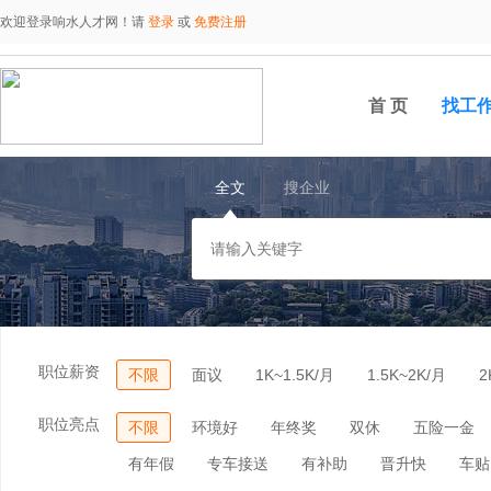
欢迎登录响水人才网！请
登录
或
免费注册
首 页
找工
全文
搜企业
职位薪资
不限
面议
1K~1.5K/月
1.5K~2K/月
2
职位亮点
不限
环境好
年终奖
双休
五险一金
有年假
专车接送
有补助
晋升快
车贴