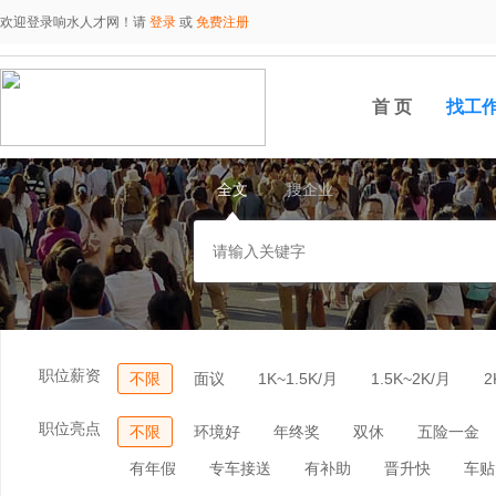
欢迎登录响水人才网！请
登录
或
免费注册
首 页
找工
全文
搜企业
职位薪资
不限
面议
1K~1.5K/月
1.5K~2K/月
2
职位亮点
不限
环境好
年终奖
双休
五险一金
有年假
专车接送
有补助
晋升快
车贴