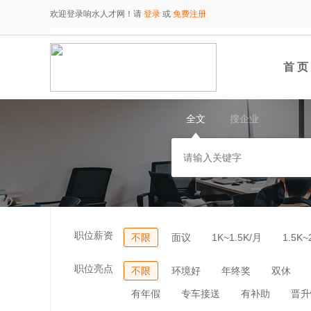
欢迎登录响水人才网！请
登录
或
免费注册
首 页
全文
搜企业
职位薪资
不限
面议
1K~1.5K/月
1.5K~
职位亮点
不限
环境好
年终奖
双休
有年假
专车接送
有补助
晋升