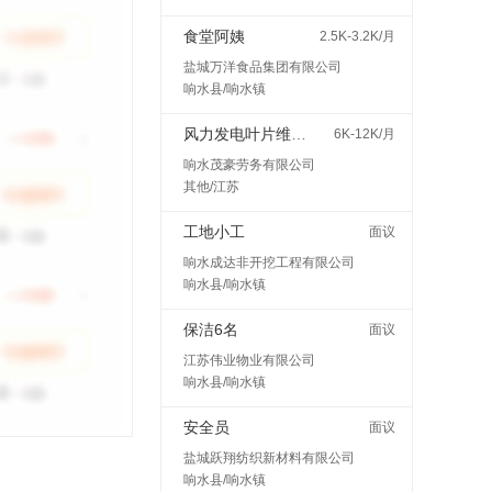
食堂阿姨
2.5K-3.2K/月
盐城万洋食品集团有限公司
响水县/响水镇
风力发电叶片维护检修
6K-12K/月
响水茂豪劳务有限公司
其他/江苏
工地小工
面议
响水成达非开挖工程有限公司
响水县/响水镇
保洁6名
面议
江苏伟业物业有限公司
响水县/响水镇
安全员
面议
盐城跃翔纺织新材料有限公司
响水县/响水镇