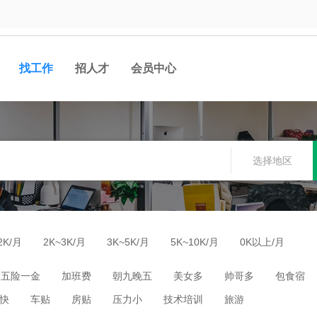
找工作
招人才
会员中心
选择地区
2K/月
2K~3K/月
3K~5K/月
5K~10K/月
0K以上/月
五险一金
加班费
朝九晚五
美女多
帅哥多
包食宿
快
车贴
房贴
压力小
技术培训
旅游