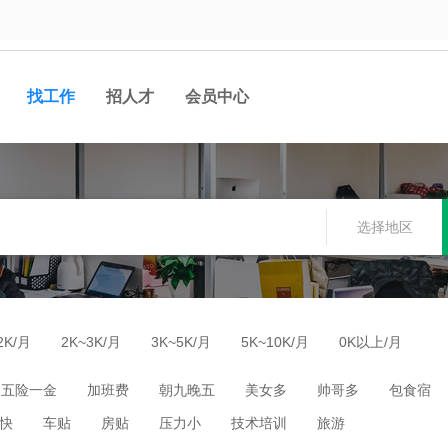
找工作
招人才
会员中心
选择地区
2K/月
2K~3K/月
3K~5K/月
5K~10K/月
0K以上/月
五险一金
加班费
朝九晚五
美女多
帅哥多
包食宿
快
车贴
房贴
压力小
技术培训
旅游