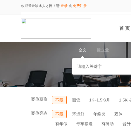
欢迎登录响水人才网！请
登录
或
免费注册
首 页
全文
搜企业
职位薪资
不限
面议
1K~1.5K/月
1.5K~
职位亮点
不限
环境好
年终奖
双休
有年假
专车接送
有补助
晋升