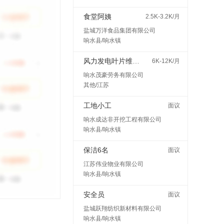
食堂阿姨
2.5K-3.2K/月
盐城万洋食品集团有限公司
响水县/响水镇
风力发电叶片维护检修
6K-12K/月
响水茂豪劳务有限公司
其他/江苏
工地小工
面议
响水成达非开挖工程有限公司
响水县/响水镇
保洁6名
面议
江苏伟业物业有限公司
响水县/响水镇
安全员
面议
盐城跃翔纺织新材料有限公司
响水县/响水镇