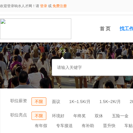
欢迎登录响水人才网！请
登录
或
免费注册
首 页
找工
全文
搜企业
职位薪资
不限
面议
1K~1.5K/月
1.5K~2K/月
2
职位亮点
不限
环境好
年终奖
双休
五险一金
有年假
专车接送
有补助
晋升快
车贴