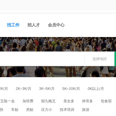
找工作
招人才
会员中心
选择地区
2K/月
2K~3K/月
3K~5K/月
5K~10K/月
0K以上/月
五险一金
加班费
朝九晚五
美女多
帅哥多
包食宿
快
车贴
房贴
压力小
技术培训
旅游