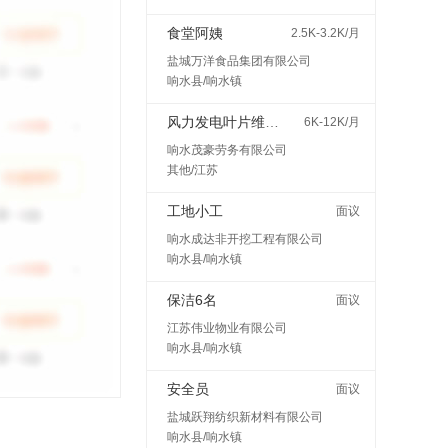
食堂阿姨
2.5K-3.2K/月
盐城万洋食品集团有限公司
响水县/响水镇
风力发电叶片维护检修
6K-12K/月
响水茂豪劳务有限公司
其他/江苏
工地小工
面议
响水成达非开挖工程有限公司
响水县/响水镇
保洁6名
面议
江苏伟业物业有限公司
响水县/响水镇
安全员
面议
盐城跃翔纺织新材料有限公司
响水县/响水镇