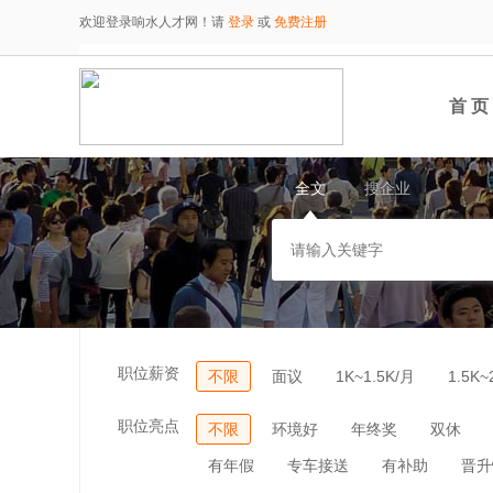
欢迎登录响水人才网！请
登录
或
免费注册
首 页
全文
搜企业
职位薪资
不限
面议
1K~1.5K/月
1.5K~
职位亮点
不限
环境好
年终奖
双休
有年假
专车接送
有补助
晋升