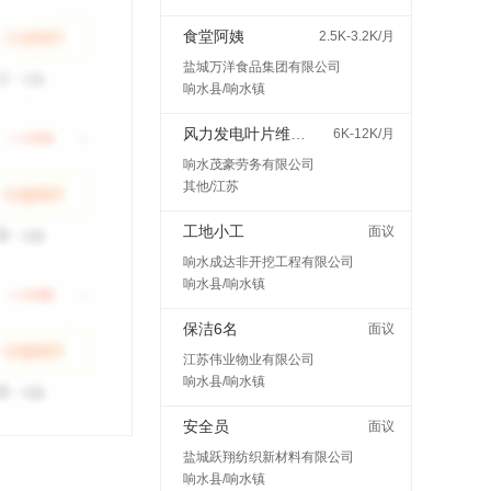
食堂阿姨
2.5K-3.2K/月
盐城万洋食品集团有限公司
响水县/响水镇
风力发电叶片维护检修
6K-12K/月
响水茂豪劳务有限公司
其他/江苏
工地小工
面议
响水成达非开挖工程有限公司
响水县/响水镇
保洁6名
面议
江苏伟业物业有限公司
响水县/响水镇
安全员
面议
盐城跃翔纺织新材料有限公司
响水县/响水镇