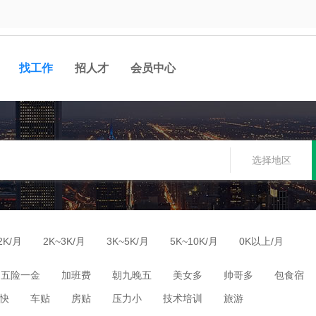
找工作
招人才
会员中心
选择地区
2K/月
2K~3K/月
3K~5K/月
5K~10K/月
0K以上/月
五险一金
加班费
朝九晚五
美女多
帅哥多
包食宿
快
车贴
房贴
压力小
技术培训
旅游