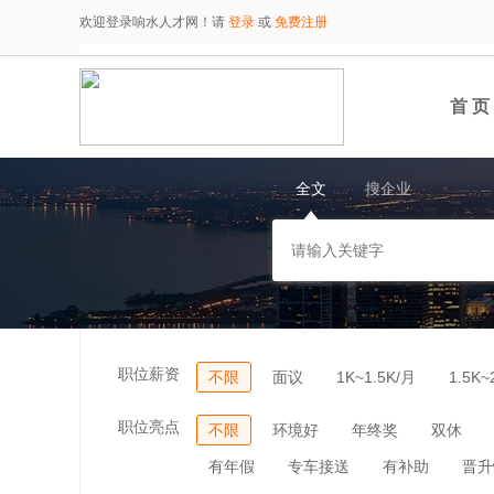
欢迎登录响水人才网！请
登录
或
免费注册
首 页
全文
搜企业
职位薪资
不限
面议
1K~1.5K/月
1.5K~
职位亮点
不限
环境好
年终奖
双休
有年假
专车接送
有补助
晋升