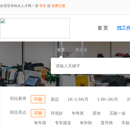
欢迎登录响水人才网！请
登录
或
免费注册
首 页
找工
全文
搜企业
职位薪资
不限
面议
1K~1.5K/月
1.5K~2K/月
2
职位亮点
不限
环境好
年终奖
双休
五险一金
有年假
专车接送
有补助
晋升快
车贴