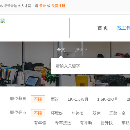
欢迎登录响水人才网！请
登录
或
免费注册
首 页
找工
全文
搜企业
职位薪资
不限
面议
1K~1.5K/月
1.5K~2K/月
2
职位亮点
不限
环境好
年终奖
双休
五险一金
有年假
专车接送
有补助
晋升快
车贴