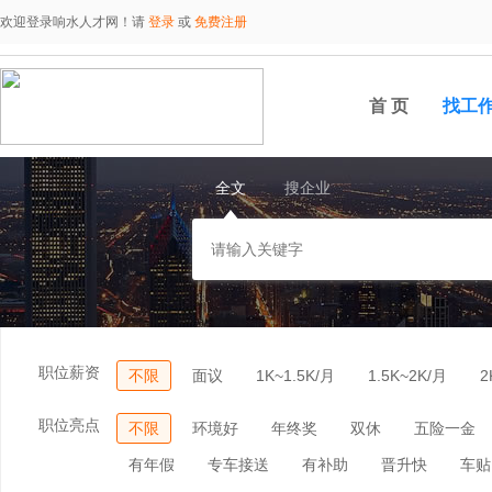
欢迎登录响水人才网！请
登录
或
免费注册
首 页
找工
全文
搜企业
职位薪资
不限
面议
1K~1.5K/月
1.5K~2K/月
2
职位亮点
不限
环境好
年终奖
双休
五险一金
有年假
专车接送
有补助
晋升快
车贴