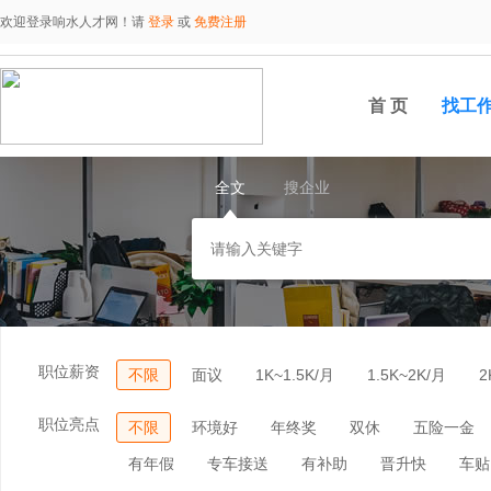
欢迎登录响水人才网！请
登录
或
免费注册
首 页
找工
全文
搜企业
职位薪资
不限
面议
1K~1.5K/月
1.5K~2K/月
2
职位亮点
不限
环境好
年终奖
双休
五险一金
有年假
专车接送
有补助
晋升快
车贴