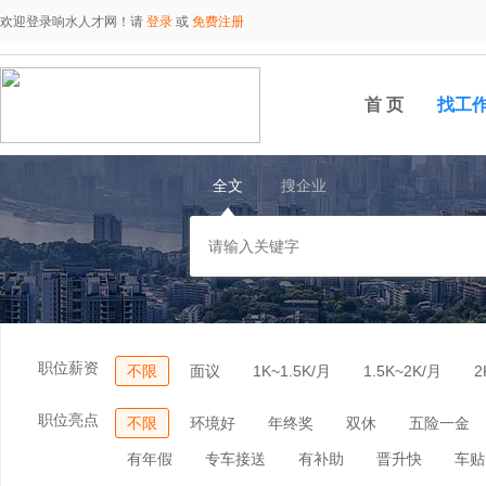
欢迎登录响水人才网！请
登录
或
免费注册
首 页
找工
全文
搜企业
职位薪资
不限
面议
1K~1.5K/月
1.5K~2K/月
2
职位亮点
不限
环境好
年终奖
双休
五险一金
有年假
专车接送
有补助
晋升快
车贴