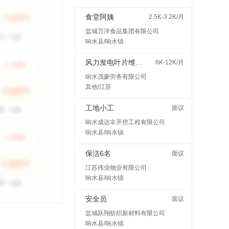
食堂阿姨
2.5K-3.2K/月
盐城万洋食品集团有限公司
响水县/响水镇
风力发电叶片维护检修
6K-12K/月
响水茂豪劳务有限公司
其他/江苏
工地小工
面议
响水成达非开挖工程有限公司
响水县/响水镇
保洁6名
面议
江苏伟业物业有限公司
响水县/响水镇
安全员
面议
盐城跃翔纺织新材料有限公司
响水县/响水镇