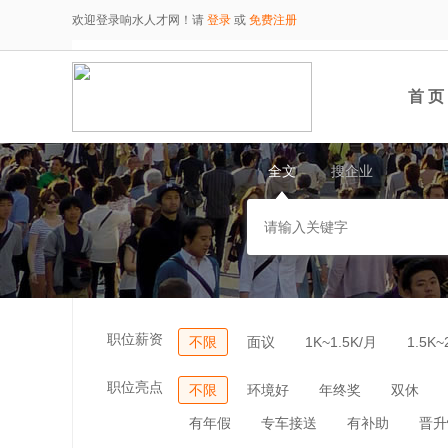
欢迎登录响水人才网！请
登录
或
免费注册
首 页
全文
搜企业
职位薪资
不限
面议
1K~1.5K/月
1.5K~
职位亮点
不限
环境好
年终奖
双休
有年假
专车接送
有补助
晋升