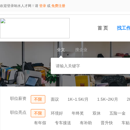
欢迎登录响水人才网！请
登录
或
免费注册
首 页
找工
全文
搜企业
职位薪资
不限
面议
1K~1.5K/月
1.5K~2K/月
2
职位亮点
不限
环境好
年终奖
双休
五险一金
有年假
专车接送
有补助
晋升快
车贴