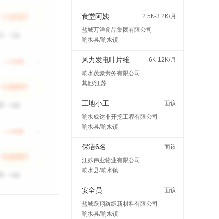
食堂阿姨
2.5K-3.2K/月
盐城万洋食品集团有限公司
响水县/响水镇
风力发电叶片维护检修
6K-12K/月
响水茂豪劳务有限公司
其他/江苏
工地小工
面议
响水成达非开挖工程有限公司
响水县/响水镇
保洁6名
面议
江苏伟业物业有限公司
响水县/响水镇
安全员
面议
盐城跃翔纺织新材料有限公司
响水县/响水镇