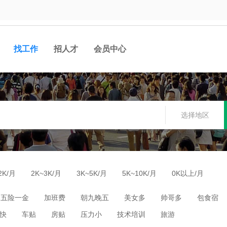
找工作
招人才
会员中心
选择地区
2K/月
2K~3K/月
3K~5K/月
5K~10K/月
0K以上/月
五险一金
加班费
朝九晚五
美女多
帅哥多
包食宿
快
车贴
房贴
压力小
技术培训
旅游