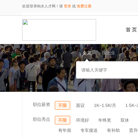
欢迎登录响水人才网！请
登录
或
免费注册
首 页
全文
搜企业
职位薪资
不限
面议
1K~1.5K/月
1.5K~
职位亮点
不限
环境好
年终奖
双休
有年假
专车接送
有补助
晋升