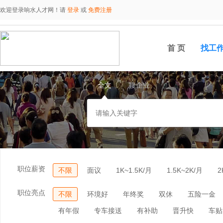
欢迎登录响水人才网！请
登录
或
免费注册
首 页
找工
全文
搜企业
职位薪资
不限
面议
1K~1.5K/月
1.5K~2K/月
2
职位亮点
不限
环境好
年终奖
双休
五险一金
有年假
专车接送
有补助
晋升快
车贴