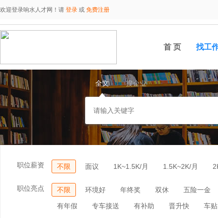
欢迎登录响水人才网！请
登录
或
免费注册
首 页
找工
全文
搜企业
职位薪资
不限
面议
1K~1.5K/月
1.5K~2K/月
2
职位亮点
不限
环境好
年终奖
双休
五险一金
有年假
专车接送
有补助
晋升快
车贴