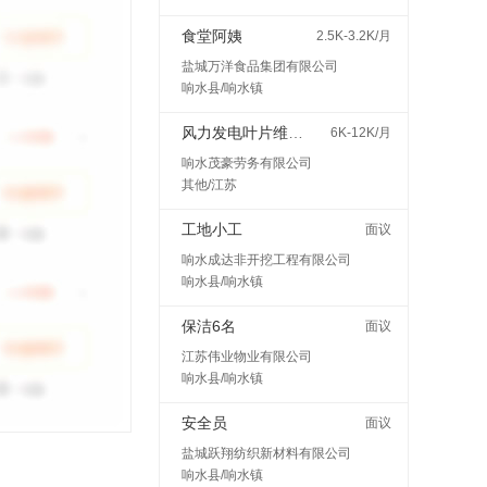
食堂阿姨
2.5K-3.2K/月
盐城万洋食品集团有限公司
响水县/响水镇
风力发电叶片维护检修
6K-12K/月
响水茂豪劳务有限公司
其他/江苏
工地小工
面议
响水成达非开挖工程有限公司
响水县/响水镇
保洁6名
面议
江苏伟业物业有限公司
响水县/响水镇
安全员
面议
盐城跃翔纺织新材料有限公司
响水县/响水镇