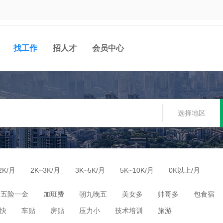
找工作
招人才
会员中心
选择地区
2K/月
2K~3K/月
3K~5K/月
5K~10K/月
0K以上/月
五险一金
加班费
朝九晚五
美女多
帅哥多
包食宿
快
车贴
房贴
压力小
技术培训
旅游