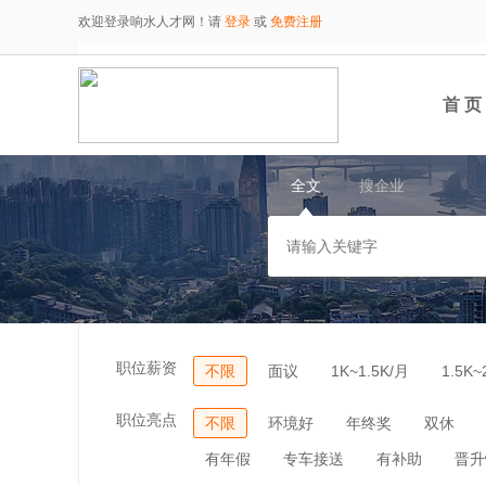
欢迎登录响水人才网！请
登录
或
免费注册
首 页
全文
搜企业
职位薪资
不限
面议
1K~1.5K/月
1.5K~
职位亮点
不限
环境好
年终奖
双休
有年假
专车接送
有补助
晋升