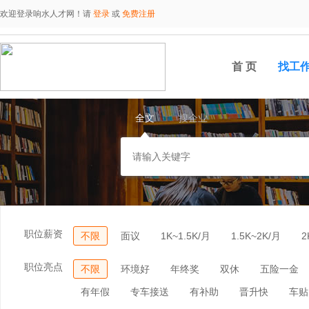
欢迎登录响水人才网！请
登录
或
免费注册
首 页
找工
全文
搜企业
职位薪资
不限
面议
1K~1.5K/月
1.5K~2K/月
2
职位亮点
不限
环境好
年终奖
双休
五险一金
有年假
专车接送
有补助
晋升快
车贴