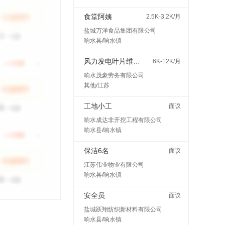
食堂阿姨
2.5K-3.2K/月
盐城万洋食品集团有限公司
响水县/响水镇
风力发电叶片维护检修
6K-12K/月
响水茂豪劳务有限公司
其他/江苏
工地小工
面议
响水成达非开挖工程有限公司
响水县/响水镇
保洁6名
面议
江苏伟业物业有限公司
响水县/响水镇
安全员
面议
盐城跃翔纺织新材料有限公司
响水县/响水镇