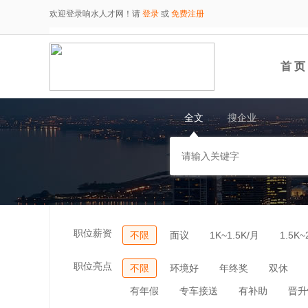
欢迎登录响水人才网！请
登录
或
免费注册
首 页
全文
搜企业
职位薪资
不限
面议
1K~1.5K/月
1.5K~
职位亮点
不限
环境好
年终奖
双休
有年假
专车接送
有补助
晋升