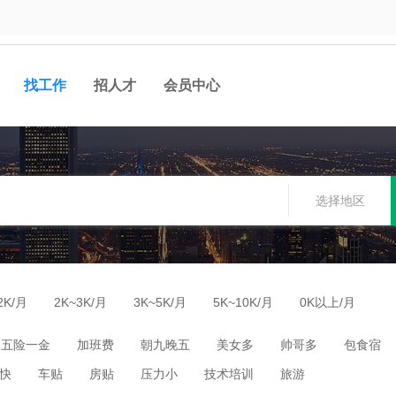
找工作
招人才
会员中心
选择地区
2K/月
2K~3K/月
3K~5K/月
5K~10K/月
0K以上/月
五险一金
加班费
朝九晚五
美女多
帅哥多
包食宿
快
车贴
房贴
压力小
技术培训
旅游