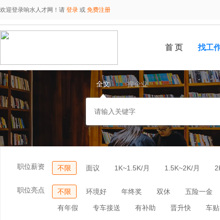
欢迎登录响水人才网！请
登录
或
免费注册
首 页
找工
全文
搜企业
职位薪资
不限
面议
1K~1.5K/月
1.5K~2K/月
2
职位亮点
不限
环境好
年终奖
双休
五险一金
有年假
专车接送
有补助
晋升快
车贴