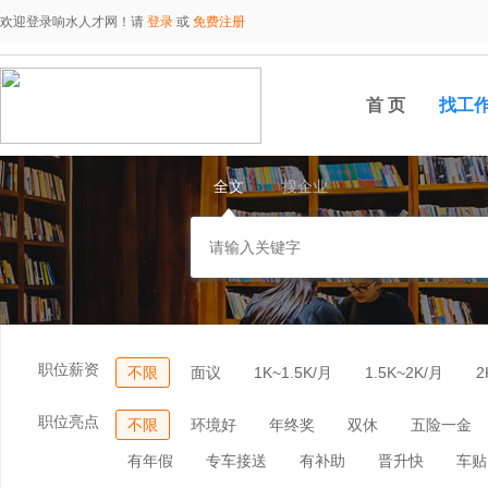
欢迎登录响水人才网！请
登录
或
免费注册
首 页
找工
全文
搜企业
职位薪资
不限
面议
1K~1.5K/月
1.5K~2K/月
2
职位亮点
不限
环境好
年终奖
双休
五险一金
有年假
专车接送
有补助
晋升快
车贴