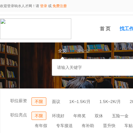
欢迎登录响水人才网！请
登录
或
免费注册
首 页
找工
全文
搜企业
职位薪资
不限
面议
1K~1.5K/月
1.5K~2K/月
2
职位亮点
不限
环境好
年终奖
双休
五险一金
有年假
专车接送
有补助
晋升快
车贴