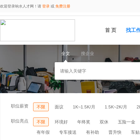
欢迎登录响水人才网！请
登录
或
免费注册
首 页
找工
全文
搜企业
职位薪资
不限
面议
1K~1.5K/月
1.5K~2K/月
2
职位亮点
不限
环境好
年终奖
双休
五险一金
有年假
专车接送
有补助
晋升快
车贴