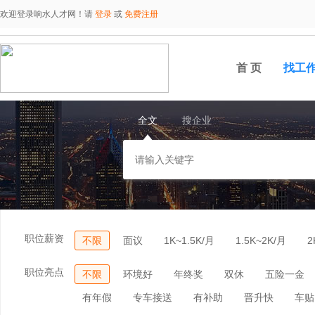
欢迎登录响水人才网！请
登录
或
免费注册
首 页
找工
全文
搜企业
职位薪资
不限
面议
1K~1.5K/月
1.5K~2K/月
2
职位亮点
不限
环境好
年终奖
双休
五险一金
有年假
专车接送
有补助
晋升快
车贴