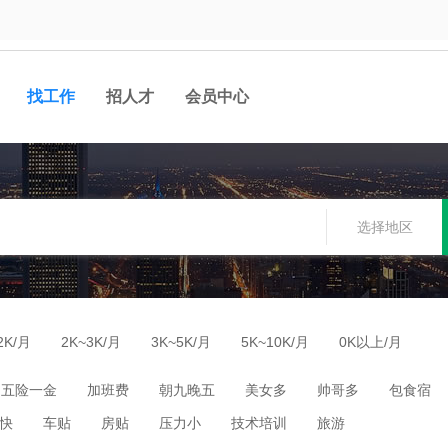
找工作
招人才
会员中心
选择地区
2K/月
2K~3K/月
3K~5K/月
5K~10K/月
0K以上/月
五险一金
加班费
朝九晚五
美女多
帅哥多
包食宿
快
车贴
房贴
压力小
技术培训
旅游