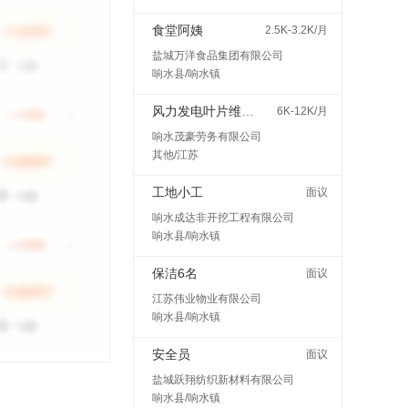
食堂阿姨
2.5K-3.2K/月
盐城万洋食品集团有限公司
响水县/响水镇
风力发电叶片维护检修
6K-12K/月
响水茂豪劳务有限公司
其他/江苏
工地小工
面议
响水成达非开挖工程有限公司
响水县/响水镇
保洁6名
面议
江苏伟业物业有限公司
响水县/响水镇
安全员
面议
盐城跃翔纺织新材料有限公司
响水县/响水镇