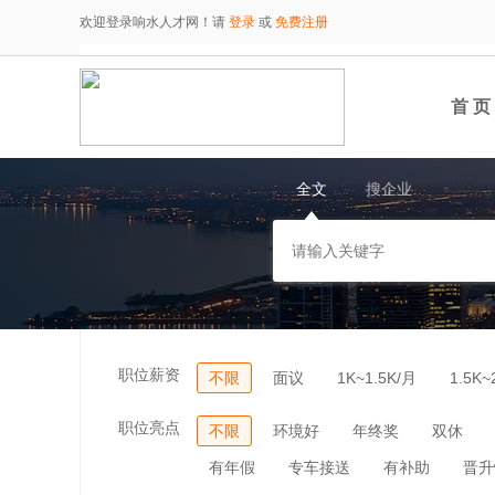
欢迎登录响水人才网！请
登录
或
免费注册
首 页
全文
搜企业
职位薪资
不限
面议
1K~1.5K/月
1.5K~
职位亮点
不限
环境好
年终奖
双休
有年假
专车接送
有补助
晋升