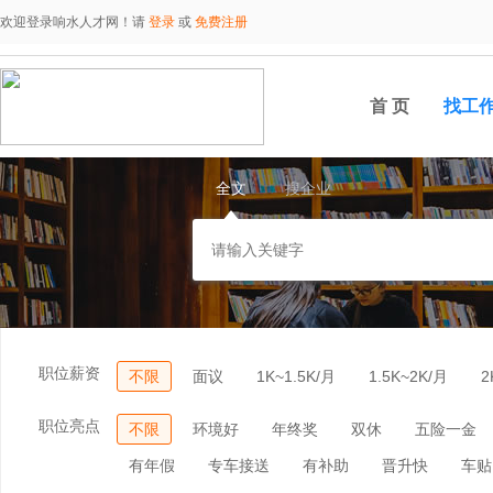
欢迎登录响水人才网！请
登录
或
免费注册
首 页
找工
全文
搜企业
职位薪资
不限
面议
1K~1.5K/月
1.5K~2K/月
2
职位亮点
不限
环境好
年终奖
双休
五险一金
有年假
专车接送
有补助
晋升快
车贴