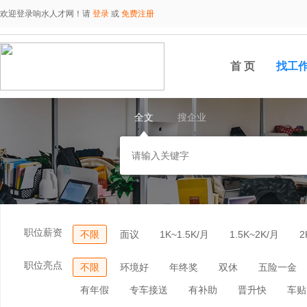
欢迎登录响水人才网！请
登录
或
免费注册
首 页
找工
全文
搜企业
职位薪资
不限
面议
1K~1.5K/月
1.5K~2K/月
2
职位亮点
不限
环境好
年终奖
双休
五险一金
有年假
专车接送
有补助
晋升快
车贴