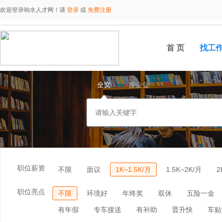
欢迎登录响水人才网！请
登录
或
免费注册
首 页
找工
全文
搜企业
职位薪资
不限
面议
1K~1.5K/月
1.5K~2K/月
2
职位亮点
不限
环境好
年终奖
双休
五险一金
有年假
专车接送
有补助
晋升快
车贴