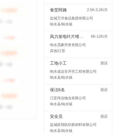
食堂阿姨
2.5K-3.2K/月
盐城万洋食品集团有限公司
响水县/响水镇
风力发电叶片维护检修
6K-12K/月
响水茂豪劳务有限公司
其他/江苏
工地小工
面议
响水成达非开挖工程有限公司
响水县/响水镇
保洁6名
面议
江苏伟业物业有限公司
响水县/响水镇
安全员
面议
盐城跃翔纺织新材料有限公司
响水县/响水镇