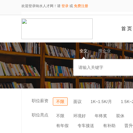
欢迎登录响水人才网！请
登录
或
免费注册
首 页
全文
搜企业
职位薪资
不限
面议
1K~1.5K/月
1.5K~
职位亮点
不限
环境好
年终奖
双休
有年假
专车接送
有补助
晋升