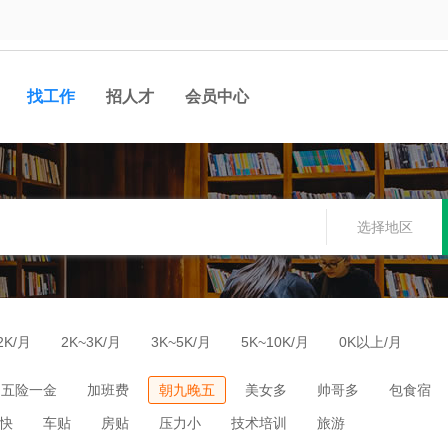
找工作
招人才
会员中心
选择地区
2K/月
2K~3K/月
3K~5K/月
5K~10K/月
0K以上/月
五险一金
加班费
朝九晚五
美女多
帅哥多
包食宿
快
车贴
房贴
压力小
技术培训
旅游