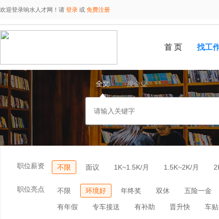
欢迎登录响水人才网！请
登录
或
免费注册
首 页
找工
全文
搜企业
职位薪资
不限
面议
1K~1.5K/月
1.5K~2K/月
2
职位亮点
不限
环境好
年终奖
双休
五险一金
有年假
专车接送
有补助
晋升快
车贴