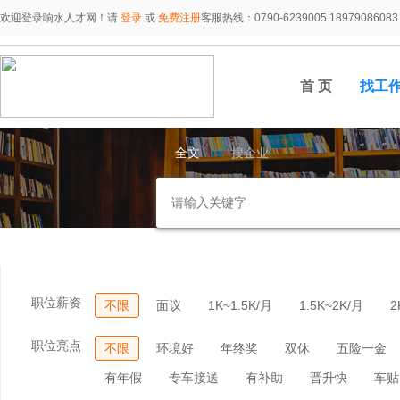
欢迎登录响水人才网！请
登录
或
免费注册
客服热线：0790-6239005 18979086083
首 页
找工
全文
搜企业
职位薪资
不限
面议
1K~1.5K/月
1.5K~2K/月
2
职位亮点
不限
环境好
年终奖
双休
五险一金
有年假
专车接送
有补助
晋升快
车贴