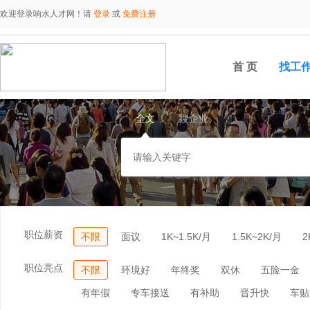
欢迎登录响水人才网！请
登录
或
免费注册
首 页
找工
全文
搜企业
职位薪资
不限
面议
1K~1.5K/月
1.5K~2K/月
2
职位亮点
不限
环境好
年终奖
双休
五险一金
有年假
专车接送
有补助
晋升快
车贴