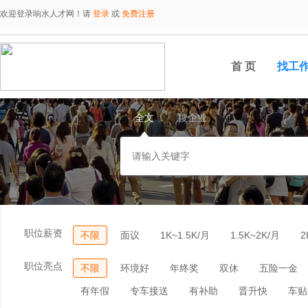
欢迎登录响水人才网！请
登录
或
免费注册
首 页
找工
全文
搜企业
职位薪资
不限
面议
1K~1.5K/月
1.5K~2K/月
2
职位亮点
不限
环境好
年终奖
双休
五险一金
有年假
专车接送
有补助
晋升快
车贴