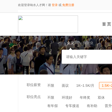
欢迎登录响水人才网！请
登录
或
免费注册
首 页
全文
搜企业
职位薪资
不限
面议
1K~1.5K/月
1.5K~
职位亮点
不限
环境好
年终奖
双休
有年假
专车接送
有补助
晋升