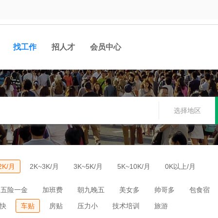
找工作
招人才
会员中心
选择地区
2K/月
2K~3K/月
3K~5K/月
5K~10K/月
0K以上/月
五险一金
加班费
朝九晚五
美女多
帅哥多
包食宿
快
车贴
房贴
压力小
技术培训
旅游