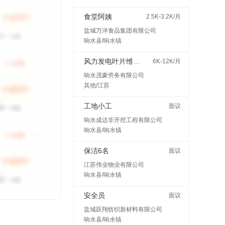
食堂阿姨
2.5K-3.2K/月
盐城万洋食品集团有限公司
响水县/响水镇
风力发电叶片维护检修
6K-12K/月
响水茂豪劳务有限公司
其他/江苏
工地小工
面议
响水成达非开挖工程有限公司
响水县/响水镇
保洁6名
面议
江苏伟业物业有限公司
响水县/响水镇
安全员
面议
盐城跃翔纺织新材料有限公司
响水县/响水镇