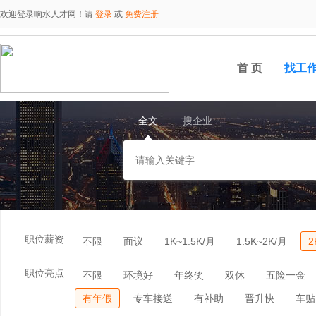
欢迎登录响水人才网！请
登录
或
免费注册
首 页
找工
全文
搜企业
职位薪资
不限
面议
1K~1.5K/月
1.5K~2K/月
2
职位亮点
不限
环境好
年终奖
双休
五险一金
有年假
专车接送
有补助
晋升快
车贴