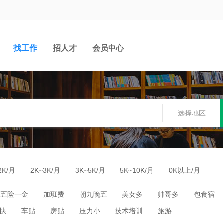
找工作
招人才
会员中心
选择地区
2K/月
2K~3K/月
3K~5K/月
5K~10K/月
0K以上/月
五险一金
加班费
朝九晚五
美女多
帅哥多
包食宿
快
车贴
房贴
压力小
技术培训
旅游