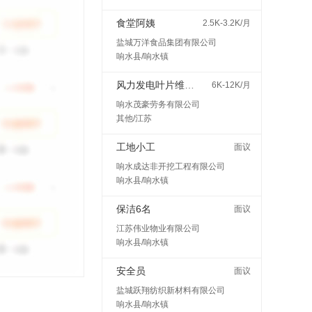
食堂阿姨
2.5K-3.2K/月
盐城万洋食品集团有限公司
响水县/响水镇
风力发电叶片维护检修
6K-12K/月
响水茂豪劳务有限公司
其他/江苏
工地小工
面议
响水成达非开挖工程有限公司
响水县/响水镇
保洁6名
面议
江苏伟业物业有限公司
响水县/响水镇
安全员
面议
盐城跃翔纺织新材料有限公司
响水县/响水镇