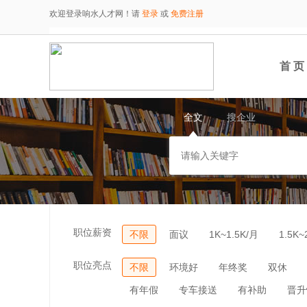
欢迎登录响水人才网！请
登录
或
免费注册
首 页
全文
搜企业
职位薪资
不限
面议
1K~1.5K/月
1.5K~
职位亮点
不限
环境好
年终奖
双休
有年假
专车接送
有补助
晋升